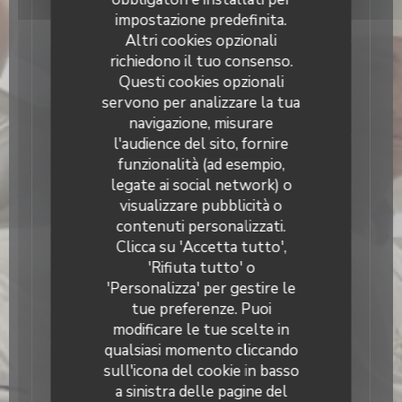
7,00 EUR
impostazione predefinita.
Altri cookies opzionali
richiedono il tuo consenso.
Formule duo
Questi cookies opzionali
Entrée/plat ou plat/dessert + une boisson chaude
servono per analizzare la tua
12,50 EUR
navigazione, misurare
l'audience del sito, fornire
Menu complet
funzionalità (ad esempio,
Entrée, plat, dessert hors boisson
legate ai social network) o
visualizzare pubblicità o
16,00 EUR
contenuti personalizzati.
Clicca su 'Accetta tutto',
Formule groupe, midi
'Rifiuta tutto' o
Menu complet, une boisson, une boisson chaude
'Personalizza' per gestire le
À partir de 8 personnes, sur réservation uniquement
tue preferenze. Puoi
23,00 EUR
modificare le tue scelte in
qualsiasi momento cliccando
Menu examen avec boissons
sull'icona del cookie in basso
25,00 EUR
a sinistra delle pagine del