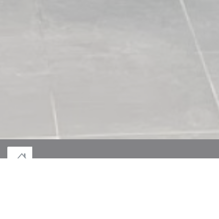
© 2026 LE MONT DES JEUNÊTS — RESTAURANT WEBSITE CREATED BY
((OPENS IN A NEW WINDOW))
ZENCHEF
((OPENS IN A NEW WINDOW))
DISCLAIMER