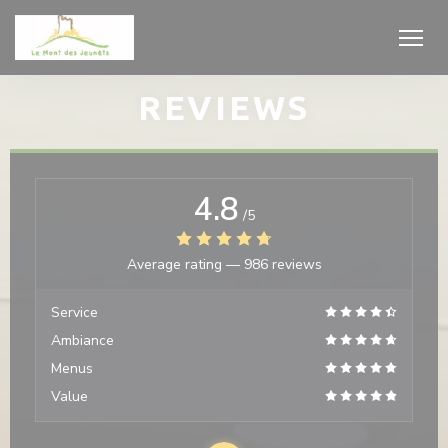
Personalizing your cookie choices
REVIEWS
4.8
/5
Average rating —
986 reviews
Service
Ambiance
Menus
Value