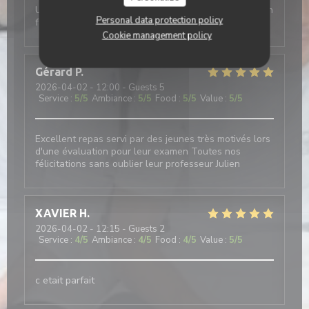
Un très bel endroit . Les élèves sont à l écoute. Ou on
Personal data protection policy
fait de belles découvertes culinaires.
Cookie management policy
Gérard
P
2026-04-02
- 12:00 - Guests 5
Service
:
5
/5
Ambiance
:
5
/5
Food
:
5
/5
Value
:
5
/5
Excellent repas servi par des jeunes très motivés lors
d'une évaluation pour leur examen Toutes nos
félicitations sans oublier leur professeur Julien
XAVIER
H
2026-04-02
- 12:15 - Guests 2
Service
:
4
/5
Ambiance
:
4
/5
Food
:
4
/5
Value
:
5
/5
c etait parfait