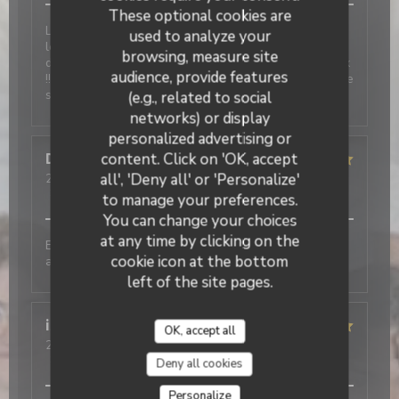
These optional cookies are
Le restaurant est agréable et chaleureux ainsi que
used to analyze your
les élèves et professeurs. Nous avons eu la chance
browsing, measure site
de bénéficier du menu d'examen, un délice et copieux
audience, provide features
!! Une expérience à renouveler ! Merci pour cette belle
soirée
(e.g., related to social
networks) or display
personalized advertising or
content. Click on 'OK, accept
Dominique
R
all', 'Deny all' or 'Personalize'
2026-04-09
- 12:15 - Guests 2
Service
:
5
/5
Ambiance
:
5
/5
Food
:
5
/5
Value
:
5
/5
to manage your preferences.
You can change your choices
at any time by clicking on the
Excellent repas, en particulier le dessert. Service très
cookie icon at the bottom
agréable.
left of the site pages.
isabelle
C
OK, accept all
2026-04-02
- 19:00 - Guests 2
Service
:
5
/5
Ambiance
:
5
/5
Food
:
5
/5
Value
:
5
/5
Deny all cookies
Personalize