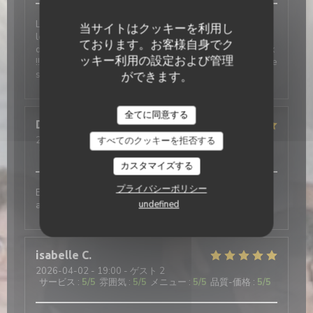
Le restaurant est agréable et chaleureux ainsi que
当サイトはクッキーを利用し
les élèves et professeurs. Nous avons eu la chance
ております。お客様自身でク
de bénéficier du menu d'examen, un délice et copieux
ッキー利用の設定および管理
!! Une expérience à renouveler ! Merci pour cette belle
soirée
ができます。
全てに同意する
Dominique
R
2026-04-09
- 12:15 - ゲスト 2
すべてのクッキーを拒否する
サービス
:
5
/5
雰囲気
:
5
/5
メニュー
:
5
/5
品質-価格
:
5
/5
カスタマイズする
プライバシーポリシー
Excellent repas, en particulier le dessert. Service très
undefined
agréable.
isabelle
C
2026-04-02
- 19:00 - ゲスト 2
サービス
:
5
/5
雰囲気
:
5
/5
メニュー
:
5
/5
品質-価格
:
5
/5