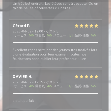
Un très bel endroit . Les élèves sont à l écoute. Ou on
fait de belles découvertes culinaires.
Gérard
P
2026-04-02
- 12:00 - ゲスト 5
サービス
:
5
/5
雰囲気
:
5
/5
メニュー
:
5
/5
品質-価格
:
5
/5
Excellent repas servi par des jeunes très motivés lors
d'une évaluation pour leur examen Toutes nos
félicitations sans oublier leur professeur Julien
XAVIER
H
2026-04-02
- 12:15 - ゲスト 2
サービス
:
4
/5
雰囲気
:
4
/5
メニュー
:
4
/5
品質-価格
:
5
/5
c etait parfait