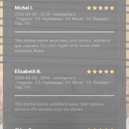
Michel
I
2026-04-09
- 19:15 - καλεσμένοι 2
Υπηρεσία
:
5
/5
Ατμόσφαιρα
:
5
/5
Μενού
:
5
/5
Ποιότητα /
Τιμή
:
5
/5
Très bonne soirée aussi bien coté service, ambiance
que culinaire. On s'est régalé et le visuel était
excellent. Bravo
Elisabeth
R
2026-04-09
- 19:00 - καλεσμένοι 3
Υπηρεσία
:
5
/5
Ατμόσφαιρα
:
5
/5
Μενού
:
5
/5
Ποιότητα /
Τιμή
:
5
/5
Très bonne soirée, excellent repas, très copieux,
épreuve d'évaluation pour les élèves.