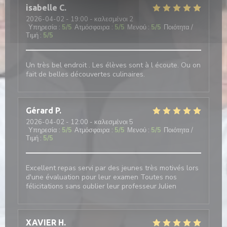
isabelle
C
2026-04-02
- 19:00 - καλεσμένοι 2
Υπηρεσία
:
5
/5
Ατμόσφαιρα
:
5
/5
Μενού
:
5
/5
Ποιότητα /
Τιμή
:
5
/5
Un très bel endroit . Les élèves sont à l écoute. Ou on
fait de belles découvertes culinaires.
Gérard
P
2026-04-02
- 12:00 - καλεσμένοι 5
Υπηρεσία
:
5
/5
Ατμόσφαιρα
:
5
/5
Μενού
:
5
/5
Ποιότητα /
Τιμή
:
5
/5
Excellent repas servi par des jeunes très motivés lors
d'une évaluation pour leur examen Toutes nos
félicitations sans oublier leur professeur Julien
XAVIER
H