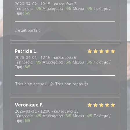
2026-04-02
- 12:15 - καλεσμένοι 2
Υπηρεσία
:
4
/5
Ατμόσφαιρα
:
4
/5
Μενού
:
4
/5
Ποιότητα /
Τιμή
:
5
/5
c etait parfait
Patricia
L
2026-04-01
- 12:15 - καλεσμένοι 6
Υπηρεσία
:
4
/5
Ατμόσφαιρα
:
5
/5
Μενού
:
5
/5
Ποιότητα /
Τιμή
:
5
/5
Très bien accueilli 👍 Très bon repas 👍
Veronique
F
2026-03-31
- 12:00 - καλεσμένοι 18
Υπηρεσία
:
4
/5
Ατμόσφαιρα
:
5
/5
Μενού
:
4
/5
Ποιότητα /
Τιμή
:
5
/5