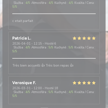
Služba
:
4
/5
Atmosféra
:
4
/5
Kuchyně
:
4
/5
Kvalita / Cena
:
5
/5
c etait parfait
Patricia
L
2026-04-01
- 12:15 - Hosté 6
Služba
:
4
/5
Atmosféra
:
5
/5
Kuchyně
:
5
/5
Kvalita / Cena
:
5
/5
Très bien accueilli 👍 Très bon repas 👍
Veronique
F
2026-03-31
- 12:00 - Hosté 18
Služba
:
4
/5
Atmosféra
:
5
/5
Kuchyně
:
4
/5
Kvalita / Cena
:
5
/5