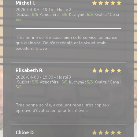
Michel
I
2026-04-09
- 19:15 - Hosté 2
Služba
:
5
/5
Atmosféra
:
5
/5
Kuchyně
:
5
/5
Kvalita / Cena
:
5
/5
Très bonne soirée aussi bien coté service, ambiance
que culinaire. On s'est régalé et le visuel était
excellent. Bravo
Elisabeth
R
2026-04-09
- 19:00 - Hosté 3
Služba
:
5
/5
Atmosféra
:
5
/5
Kuchyně
:
5
/5
Kvalita / Cena
:
5
/5
Très bonne soirée, excellent repas, très copieux,
épreuve d'évaluation pour les élèves.
Chloe
D