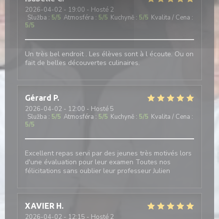
2026-04-02
- 19:00 - Hosté 2
Služba
:
5
/5
Atmosféra
:
5
/5
Kuchyně
:
5
/5
Kvalita / Cena
:
5
/5
Un très bel endroit . Les élèves sont à l écoute. Ou on
fait de belles découvertes culinaires.
Gérard
P
2026-04-02
- 12:00 - Hosté 5
Služba
:
5
/5
Atmosféra
:
5
/5
Kuchyně
:
5
/5
Kvalita / Cena
:
5
/5
Excellent repas servi par des jeunes très motivés lors
d'une évaluation pour leur examen Toutes nos
félicitations sans oublier leur professeur Julien
XAVIER
H
2026-04-02
- 12:15 - Hosté 2