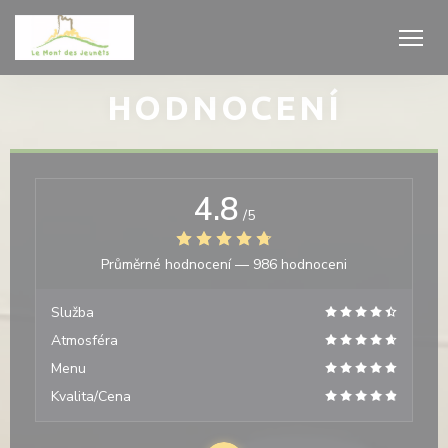
Panel pro správu cookies
HODNOCENÍ
4.8
/5
Průměrné hodnocení —
986 hodnoceni
Služba
Atmosféra
Menu
Kvalita/Cena