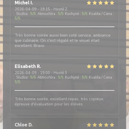
Michel
I
2026-04-09
- 19:15 - Hosté 2
Služba
:
5
/5
Atmosféra
:
5
/5
Kuchyně
:
5
/5
Kvalita / Cena
:
5
/5
Très bonne soirée aussi bien coté service, ambiance
que culinaire. On s'est régalé et le visuel était
excellent. Bravo
Elisabeth
R
2026-04-09
- 19:00 - Hosté 3
Služba
:
5
/5
Atmosféra
:
5
/5
Kuchyně
:
5
/5
Kvalita / Cena
:
5
/5
Très bonne soirée, excellent repas, très copieux,
épreuve d'évaluation pour les élèves.
Chloe
D