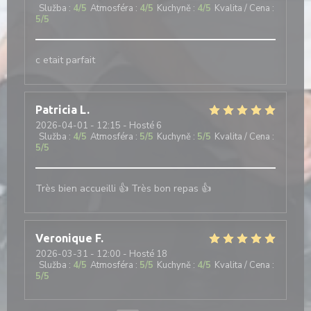
Služba
:
4
/5
Atmosféra
:
4
/5
Kuchyně
:
4
/5
Kvalita / Cena
:
5
/5
c etait parfait
Patricia
L
2026-04-01
- 12:15 - Hosté 6
Služba
:
4
/5
Atmosféra
:
5
/5
Kuchyně
:
5
/5
Kvalita / Cena
:
5
/5
Très bien accueilli 👍 Très bon repas 👍
Veronique
F
2026-03-31
- 12:00 - Hosté 18
Služba
:
4
/5
Atmosféra
:
5
/5
Kuchyně
:
4
/5
Kvalita / Cena
:
5
/5