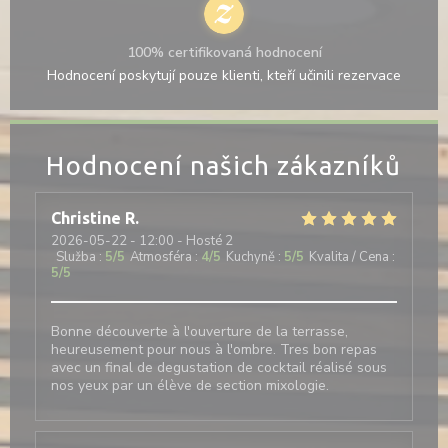
100% certifikovaná hodnocení
Hodnocení poskytují pouze klienti, kteří učinili rezervace
Hodnocení našich zákazníků
Christine
R
2026-05-22
- 12:00 - Hosté 2
Služba
:
5
/5
Atmosféra
:
4
/5
Kuchyně
:
5
/5
Kvalita / Cena
:
5
/5
Bonne découverte à l'ouverture de la terrasse,
heureusement pour nous à l'ombre. Tres bon repas
avec un final de degustation de cocktail réalisé sous
nos yeux par un élève de section mixologie.