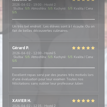
2026-04-02
- 19:00 - Hosté 2
Služba
:
5
/5
Atmosféra
:
5
/5
Kuchyně
:
5
/5
Kvalita / Cena
:
5
/5
Un très bel endroit . Les élèves sont à l écoute. Ou on
fait de belles découvertes culinaires.
Gérard
P
2026-04-02
- 12:00 - Hosté 5
Služba
:
5
/5
Atmosféra
:
5
/5
Kuchyně
:
5
/5
Kvalita / Cena
:
5
/5
Excellent repas servi par des jeunes très motivés lors
d'une évaluation pour leur examen Toutes nos
félicitations sans oublier leur professeur Julien
XAVIER
H
2026-04-02
- 12:15 - Hosté 2