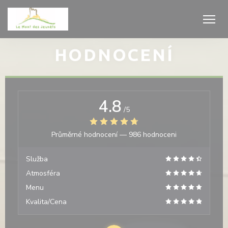
Panel pro správu cookies
HODNOCENÍ
4.8
/5
Průměrné hodnocení —
986 hodnoceni
Služba
Atmosféra
Menu
Kvalita/Cena