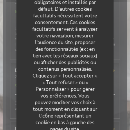
obligatoires et installés par
2026-04-09
- 19:15 - Couverts 2
Service
:
5
/5
Ambiance
:
5
/5
Cuisine
:
5
/5
Qualité / Prix
:
défaut. D'autres cookies
5
/5
facultatifs nécessitent votre
consentement. Ces cookies
Le restaurant est agréable et chaleureux ainsi que
facultatifs servent à analyser
les élèves et professeurs. Nous avons eu la chance
votre navigation, mesurer
de bénéficier du menu d'examen, un délice et copieux
l'audience du site, proposer
!! Une expérience à renouveler ! Merci pour cette belle
des fonctionnalités (ex : en
soirée
lien avec les réseaux sociaux)
ou afficher des publicités ou
contenus personnalisés.
Dominique
R
Cliquez sur « Tout accepter »,
2026-04-09
- 12:15 - Couverts 2
Service
:
5
/5
Ambiance
:
5
/5
Cuisine
:
5
/5
Qualité / Prix
:
« Tout refuser » ou «
5
/5
Personnaliser » pour gérer
vos préférences. Vous
pouvez modifier vos choix à
Excellent repas, en particulier le dessert. Service très
agréable.
tout moment en cliquant sur
l'icône représentant un
cookie en bas à gauche des
pages du site.
isabelle
C