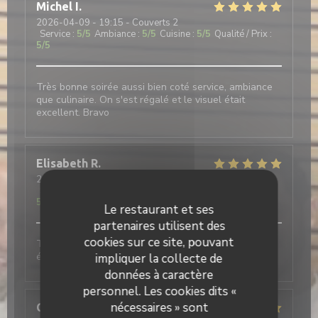
Michel
I
2026-04-09
- 19:15 - Couverts 2
Service
:
5
/5
Ambiance
:
5
/5
Cuisine
:
5
/5
Qualité / Prix
:
5
/5
Très bonne soirée aussi bien coté service, ambiance
que culinaire. On s'est régalé et le visuel était
excellent. Bravo
Elisabeth
R
2026-04-09
- 19:00 - Couverts 3
Service
:
5
/5
Ambiance
:
5
/5
Cuisine
:
5
/5
Qualité / Prix
:
5
/5
Le restaurant et ses
partenaires utilisent des
cookies sur ce site, pouvant
Très bonne soirée, excellent repas, très copieux,
épreuve d'évaluation pour les élèves.
impliquer la collecte de
données à caractère
personnel. Les cookies dits «
nécessaires » sont
Chloe
D