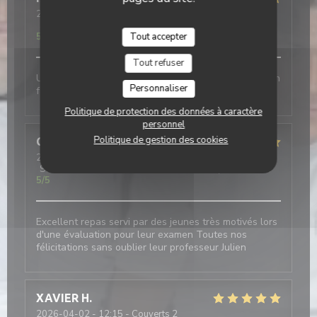
2026-04-02
- 19:00 - Couverts 2
Service
:
5
/5
Ambiance
:
5
/5
Cuisine
:
5
/5
Qualité / Prix
:
5
/5
Tout accepter
Tout refuser
Un très bel endroit . Les élèves sont à l écoute. Ou on
Personnaliser
fait de belles découvertes culinaires.
Politique de protection des données à caractère
personnel
Politique de gestion des cookies
Gérard
P
2026-04-02
- 12:00 - Couverts 5
Service
:
5
/5
Ambiance
:
5
/5
Cuisine
:
5
/5
Qualité / Prix
:
5
/5
Excellent repas servi par des jeunes très motivés lors
d'une évaluation pour leur examen Toutes nos
félicitations sans oublier leur professeur Julien
XAVIER
H
2026-04-02
- 12:15 - Couverts 2