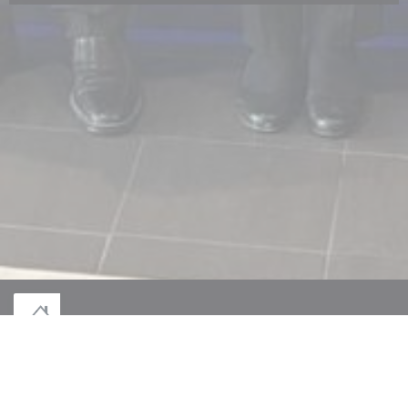
© 2026 LE MONT DES JEUNÊTS — CREACIÓN DE PÁGINA WEB DE
((ABRE EN UNA NUEVA VE
RESTAURANTE CON
ZENCHEF