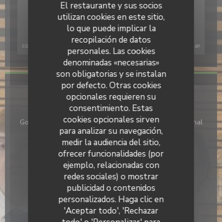
El restaurante y sus socios
utilizan cookies en este sitio,
lo que puede implicar la
Para mostrar el mapa interactivo de Waze, debe aceptar las
recopilación de datos
cookies de Waze Map (Google). Estas cookies pueden recopilar
personales. Las cookies
datos de navegación y ubicación.
Permitir
denominadas «necesarias»
son obligatorias y se instalan
por defecto. Otras cookies
Información general
opcionales requieren su
consentimiento. Estas
Cocina
cookies opcionales sirven
Gourmet, Cocina Casera, Cervecería, Francesa Tradicional
para analizar su navegación,
Tipo de negocio
medir la audiencia del sitio,
escuela de hostelería
ofrecer funcionalidades (por
ejemplo, relacionadas con
Servicios
redes sociales) o mostrar
Estacionamiento, Privatización, Comidas de Grupo
publicidad o contenidos
personalizados. Haga clic en
Métodos de pago
'Aceptar todo', 'Rechazar
Sin contacto, Contactless Payment, Efectivo, Visa,
Cheques, Tarjeta de Crédito