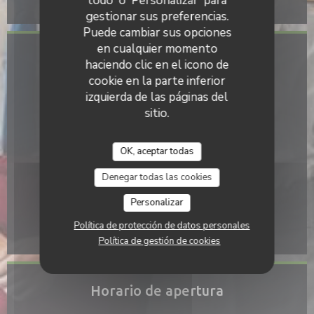
todo' o 'Personalizar' para
gestionar sus preferencias.
Puede cambiar sus opciones
en cualquier momento
Acceso
haciendo clic en el icono de
cookie en la parte inferior
Metro
izquierda de las páginas del
None
sitio.
Estación de bicicletas
Non
OK, aceptar todas
Autobús
Denegar todas las cookies
None
Personalizar
Aparcamiento
Política de protección de datos personales
Devant le restaurant
Política de gestión de cookies
Horario de apertura