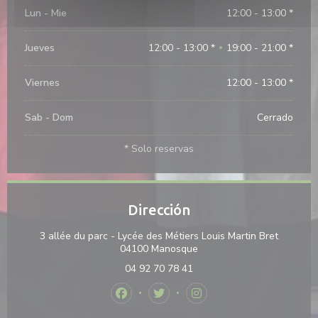
Lun
-
Mie
12:00 - 13:00 *
Jueves
12:00 - 13:00 *
19:00 - 21:00 *
•
Viernes
12:00 - 13:00 *
Sab
-
Dom
Cerrado
* Solo reservas
Dirección
3 allée du parc - Lycée des Métiers Louis Martin Bret
((abre en una nueva venta
04100 Manosque
04 92 70 78 41
Facebook ((abre en una nueva ventana))
Twitter ((abre en una nueva ven
Instagram ((abre en una 