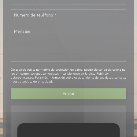
De acuerdo con la normativa de protección de datos, puede ejercer su derecho a no
recibir comunicaciones comerciales inscribiéndose en la Lista Robinson:
listarobinson.es
. Para más información sobre el tratamiento de sus datos, consulte
nuestra
política de privacidad
.