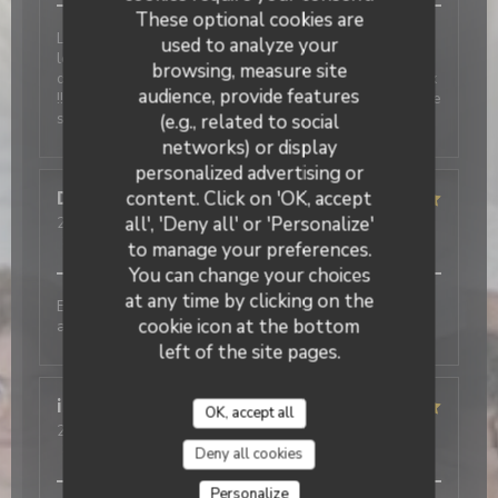
These optional cookies are
Le restaurant est agréable et chaleureux ainsi que
used to analyze your
les élèves et professeurs. Nous avons eu la chance
browsing, measure site
de bénéficier du menu d'examen, un délice et copieux
audience, provide features
!! Une expérience à renouveler ! Merci pour cette belle
soirée
(e.g., related to social
networks) or display
personalized advertising or
content. Click on 'OK, accept
Dominique
R
all', 'Deny all' or 'Personalize'
2026-04-09
- 12:15 - Guests 2
Service
:
5
/5
Ambiance
:
5
/5
Food
:
5
/5
Value
:
5
/5
to manage your preferences.
You can change your choices
at any time by clicking on the
Excellent repas, en particulier le dessert. Service très
cookie icon at the bottom
agréable.
left of the site pages.
isabelle
C
OK, accept all
2026-04-02
- 19:00 - Guests 2
Service
:
5
/5
Ambiance
:
5
/5
Food
:
5
/5
Value
:
5
/5
Deny all cookies
Personalize