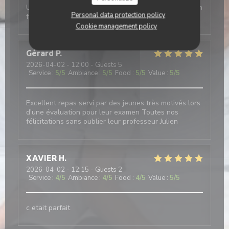
Un très bel endroit . Les élèves sont à l écoute. Ou on
Personal data protection policy
fait de belles découvertes culinaires.
Cookie management policy
Gérard
P
2026-04-02
- 12:00 - Guests 5
Service
:
5
/5
Ambiance
:
5
/5
Food
:
5
/5
Value
:
5
/5
Excellent repas servi par des jeunes très motivés lors
d'une évaluation pour leur examen Toutes nos
félicitations sans oublier leur professeur Julien
XAVIER
H
2026-04-02
- 12:15 - Guests 2
Service
:
4
/5
Ambiance
:
4
/5
Food
:
4
/5
Value
:
5
/5
c etait parfait