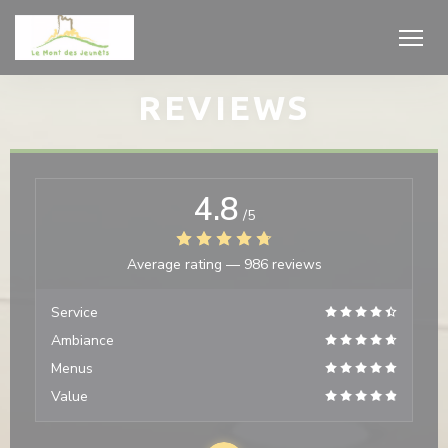
Personalizing your cookie choices
REVIEWS
4.8
/5
Average rating —
986 reviews
Service
Ambiance
Menus
Value