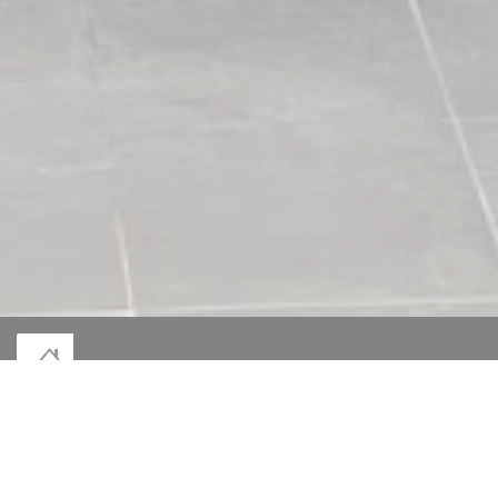
© 2026 LE MONT DES JEUNÊTS — RESTAURANT WEBSITE CREATED BY
((OPENS IN A NEW WINDOW))
ZENCHEF
((OPENS IN A NEW WINDOW))
DISCLAIMER