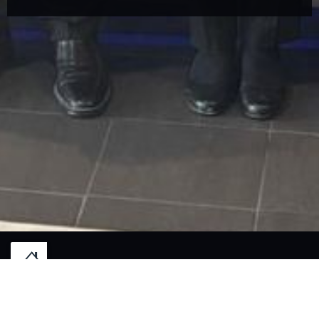
© 2026 LE MONT DES JEUNÊTS — WEBSEITE DES RESTAURANTS ERSTELLT
((ÖFFNET EIN NEUES FENSTER))
VON
ZENCHEF